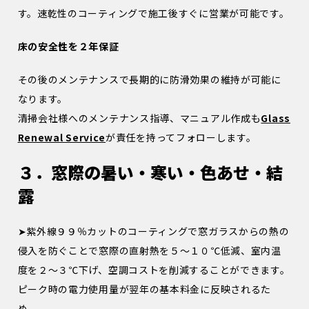
す。速乾性のコーティングで施工後すぐに営業が可能です。
床の安全性を２年保証
その後のメンテナンスで長期的に防滑効果の維持が可能に
なります。
清掃会社様へのメンテナンス指導、マニュアル作成も
Glass
Renewal Service
が責任を持ってフォローします。
３．窓際の暑い・寒い・色あせ・結
露
➤紫外線９９％カットのコーティングで窓ガラスからの熱の
侵入を防ぐことで窓際の直射熱を５～１０℃低減、室内温
度を２～３℃下げ、空調コストを削減することができます。
ピーク時の電力使用量が翌年の基本料金に反映されるた
め、