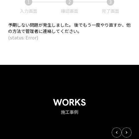
1
2
3
現
現
現
入力画面
確認画面
完了画面
在
在
在
表
表
表
予期しない問題が発生しました。 後でもう一度やり直すか、他
示
示
示
の方法で管理者に連絡してください。
さ
さ
さ
(status: Error)
れ
れ
れ
て
て
て
い
い
い
る
る
る
画
画
画
面
面
面
で
で
で
す。
す。
す。
WORKS
施工事例