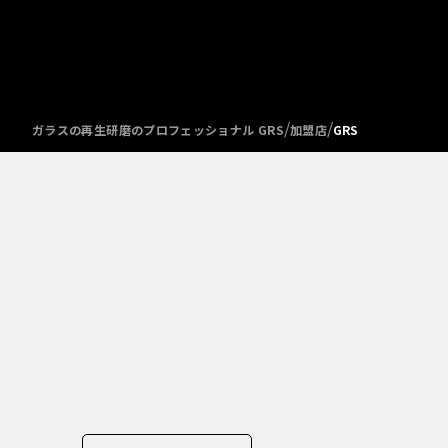
/
/
ガラスの再生研磨のプロフェッショナル GRS
加盟店
GRS