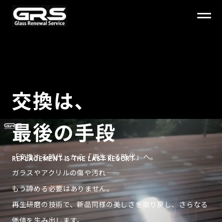
交換は、
最後の手段
「交換する時代」から「再生する時代」へ。
REPLACEMENT IS THE LAST RESORT
ガラスやアクリルの傷や汚れ——
もう諦める必要はありません。
再生研磨の技術で、新品同様の美しさを取り戻し、さらなる
価値を生み出します。