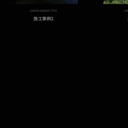
SAMPLE ENGLISH TITLE
SA
施工事例2