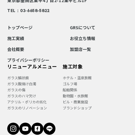
東京都墨田区業平4丁目2-12
業平ビル1F
TEL：03-6658-5822
トップページ
GRSについて
施工実績
お役立ち情報
会社概要
加盟店一覧
プライバシーポリシー
リニューアルメニュー
施工対象
ガラス鱗状痕
ホテル・温泉旅館
ガラス酸焼け白濁
ゴルフ場
ガラスの傷
船舶関係
ガラスのハマ欠け
動物園・水族館
アクリル・ポリカの劣化
ビル・商業施設
ガラスのリノベーション
ブランドショップ